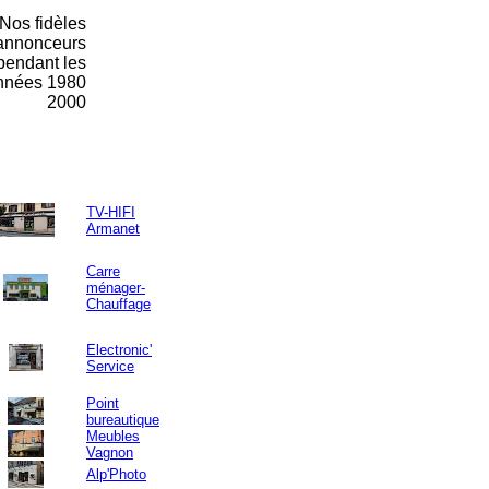
Nos fidèles
annonceurs
pendant les
nnées 1980
2000
TV-HIFI
Armanet
Carre
ménager-
Chauffage
Electronic'
Service
Point
bureautique
Meubles
Vagnon
Alp'Photo